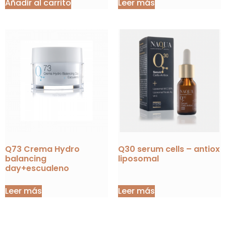
Añadir al carrito
Leer más
Q73 Crema Hydro
Q30 serum cells – antiox
balancing
liposomal
day+escualeno
Leer más
Leer más