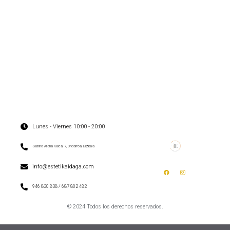
Lunes - Viernes 10:00 - 20:00
Sabino Arana Kalea, 7, Ondarroa, Bizkaia
info@estetikaidaga.com
946 830 838 / 687 802 482
© 2024 Todos los derechos reservados.