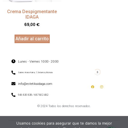
Crema Despigmentante
IDAGA
69,00
€
Añadir al carrito
Lunes - Viernes 10:00 - 20:00
Sabino Arana Kalea, 7, Ondarroa, Bizkaia
info@estetikaidaga.com
946 830 838 / 687 802 482
© 2024 Todos los derechos reservados.
Usamos cookies para asegurar que te damos la mejor