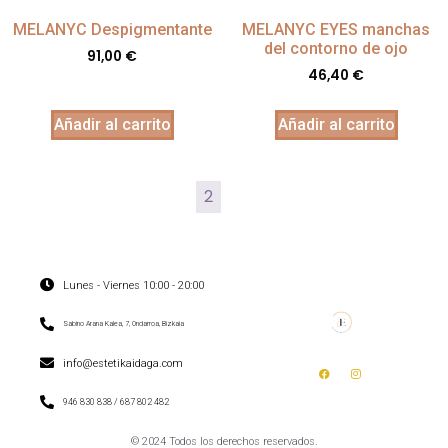
MELANYC Despigmentante
MELANYC EYES manchas
del contorno de ojo
91,00
€
46,40
€
Añadir al carrito
Añadir al carrito
←
1
2
3
4
→
Lunes - Viernes 10:00 - 20:00
Sabino Arana Kalea, 7, Ondarroa, Bizkaia
info@estetikaidaga.com
946 830 838 / 687 802 482
© 2024 Todos los derechos reservados.